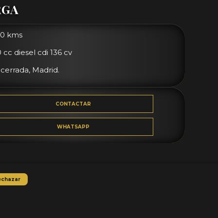
RGA
0 kms
 cc diesel cdi 136 cv
errada, Madrid.
CONTACTAR
WHATSAPP
echazar